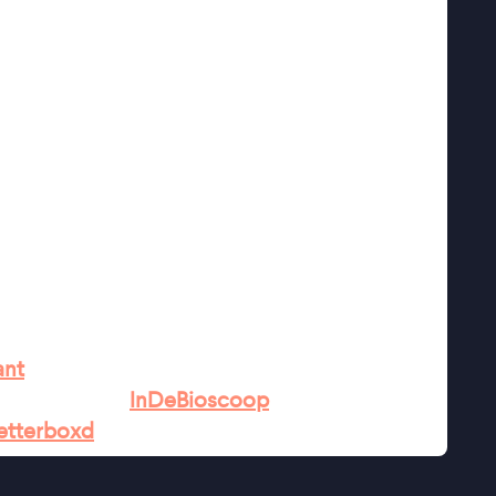
 het leven van haar eigen dochter. In dat
erklaringen te verzamelen die bevestigen dat
r toeziend oog van vrienden, familie en de wet
ingende wijze het verhaal vanuit het
rtner in de laatste fase van de zwangerschap.
 Semaine de la Critique op het Filmfestival
e zien op Film by the Sea en de Roze
et de Publieksprijs.
is een ontdekking" ★★★★ Trouw
rollen op scherp en bevraagt op allerlei
ant
 verhaal" ★★★
InDeBioscoop
etterboxd