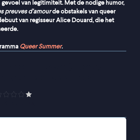
 gevoel van legitimiteit. Met de nodige humor,
s preuves d’amour
de obstakels van queer
debuut van regisseur Alice Douard, die het
seerde.
ogramma
Queer Summer
.
mane film over (queer) 
 veel oog voor detail
”
PRO Cinema
r eerste kind. Alleen is zij zelf niet zwanger;
nden bevallen van hun dochter. Maar om
den, moet Céline haar kind adopteren en