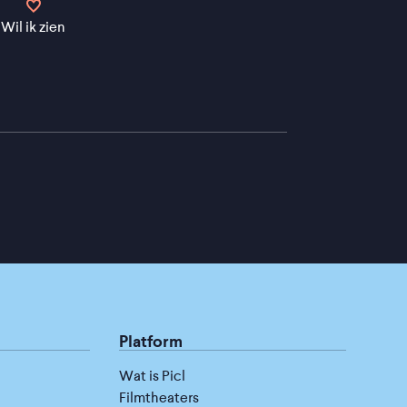
Wil ik zien
Platform
Wat is Picl
Filmtheaters