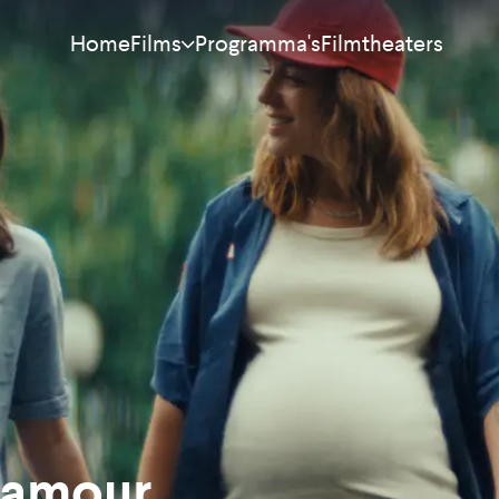
Home
Programma's
Filmtheaters
Films
Meest bekeken
Nieuw
Aanraders
Binnenkort
Alle films
'amour