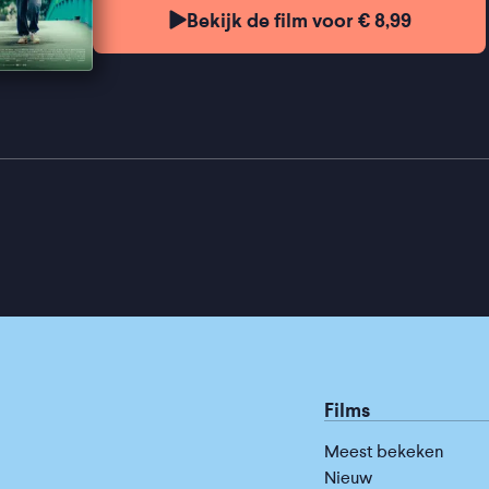
Bekijk de film voor € 8,99
Films
Meest bekeken
Nieuw