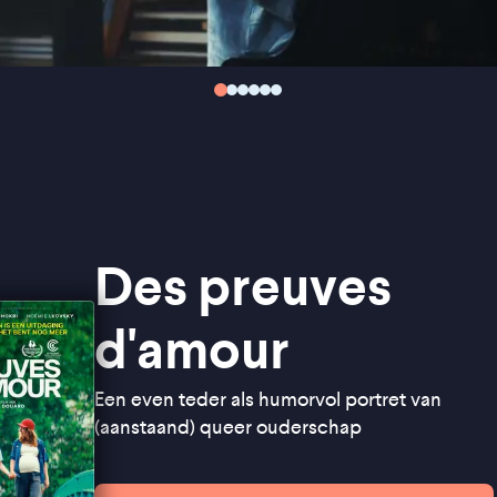
Des preuves
d'amour
Een even teder als humorvol portret van
(aanstaand) queer ouderschap