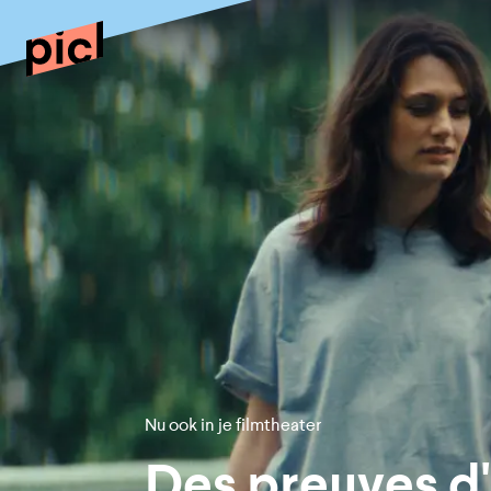
Nu ook in je filmtheater
Des preuves d