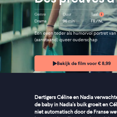
Genre
Duur
Taal
i
Drama
96 min
FR / NL
Een even teder als humorvol portret van
(aanstaand) queer ouderschap
Bekijk de film voor € 8,99
Dertigers Céline en Nadia verwacht
de baby in Nadia's buik groeit en Cé
niet automatisch door de Franse wet