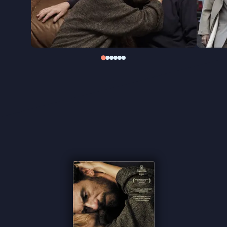
waardoor de intensiteit beetje bij beetje wordt
opgevoerd, met de muziek van Radiohead-
voorman Thom Yorke als verbindend element.
“Een slim geschreven film met goede acteurs en
een fraaie, schurende soundtrack” ★★★ de
Volkskrant
“Rake beeldtaal en sterke casting” ★★★ NRC
“Sterke individuele scènes, elegant camerawerk en
de betoverende muziek van Thom Yorke” ★★★
VPRO Cinema
“Tussen paranoiathriller en psychologisch drama
zwevende Italiaanse film weet vooral te intrigeren
door de sterke vrouwelijke hoofdrol en de
tegenkleurende score van Radiohead-frontman
Thom Yorke.” –
de Filmkrant