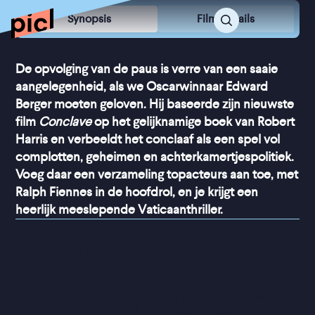
Synopsis
Film Details
De opvolging van de paus is verre van een saaie
aangelegenheid, als we Oscarwinnaar Edward
Berger moeten geloven. Hij baseerde zijn nieuwste
film
Conclave
op het gelijknamige boek van Robert
Harris en verbeeldt het conclaaf als een spel vol
complotten, geheimen en achterkamertjespolitiek.
Voeg daar een verzameling topacteurs aan toe, met
Ralph Fiennes in de hoofdrol, en je krijgt een
heerlijk meeslepende Vaticaanthriller.
“
Verrukkelijk is het, al dat 
valse gekonkel en geroddel 
in de wandelgangen
”