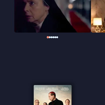
(
Killers of the Flower Moon, Bombshell
) en Isabella
Rossellini (
La Chimera
) spelen de hoofdrollen.
“Verrukkelijke Vaticaanthriller” ★★★★ NRC
“Met een toch nog verrassende ontknoping” ★★★
VPRO Cinema
“Kardinaal Lawrence wordt met finesse gespeeld
door Ralph Fiennes” Het Parool
“Vooral de scènes tussen Fiennes en Tucci zijn een
genot om naar te kijken” ★★★½ Cinemagazine
“Spannende thriller met een ongewoon
hoogtepunt” ★★★½ FilmTotaal
“Strak gestileerd” - de Filmkrant