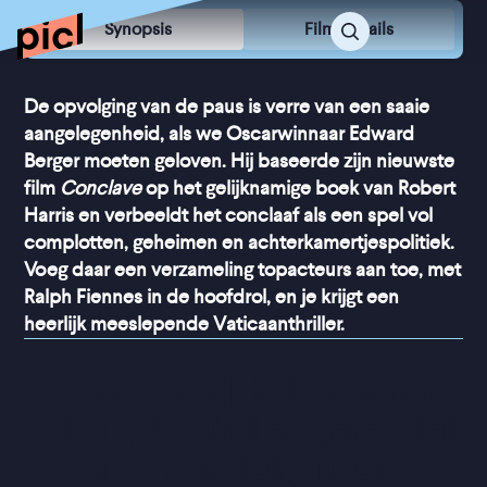
Synopsis
Film Details
De opvolging van de paus is verre van een saaie
aangelegenheid, als we Oscarwinnaar Edward
Berger moeten geloven. Hij baseerde zijn nieuwste
film
Conclave
op het gelijknamige boek van Robert
Harris en verbeeldt het conclaaf als een spel vol
complotten, geheimen en achterkamertjespolitiek.
Voeg daar een verzameling topacteurs aan toe, met
Ralph Fiennes in de hoofdrol, en je krijgt een
heerlijk meeslepende Vaticaanthriller.
“
Verrukkelijk is het, al dat 
valse gekonkel en geroddel 
in de wandelgangen
”