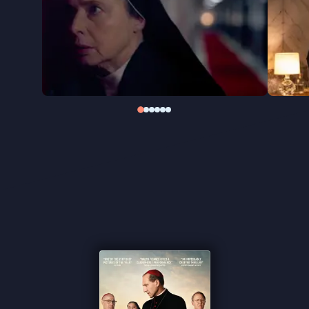
(
Killers of the Flower Moon, Bombshell
) en Isabella
Rossellini (
La Chimera
) spelen de hoofdrollen.
“Verrukkelijke Vaticaanthriller” ★★★★ NRC
“Met een toch nog verrassende ontknoping” ★★★
VPRO Cinema
“Kardinaal Lawrence wordt met finesse gespeeld
door Ralph Fiennes” Het Parool
“Vooral de scènes tussen Fiennes en Tucci zijn een
genot om naar te kijken” ★★★½ Cinemagazine
“Spannende thriller met een ongewoon
hoogtepunt” ★★★½ FilmTotaal
“Strak gestileerd” - de Filmkrant