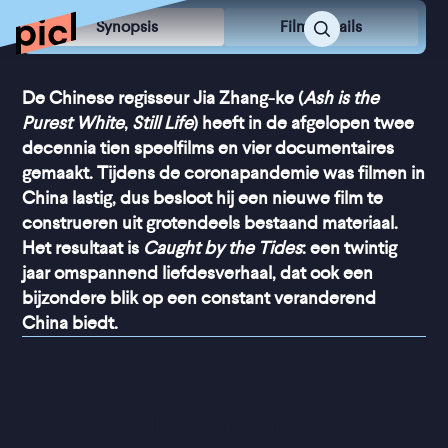
Synopsis
Film Details
De Chinese regisseur Jia Zhang-ke (
Ash is the
Purest White
,
Still Life
) heeft in de afgelopen twee
decennia tien speelfilms en vier documentaires
gemaakt. Tijdens de coronapandemie was filmen in
China lastig, dus besloot hij een nieuwe film te
construeren uit grotendeels bestaand materiaal.
Het resultaat is
Caught by the Tides
: een twintig
jaar omspannend liefdesverhaal, dat ook een
bijzondere blik op een constant veranderend
China biedt.
“
Prachtig, een unieke 
kijkervaring
”