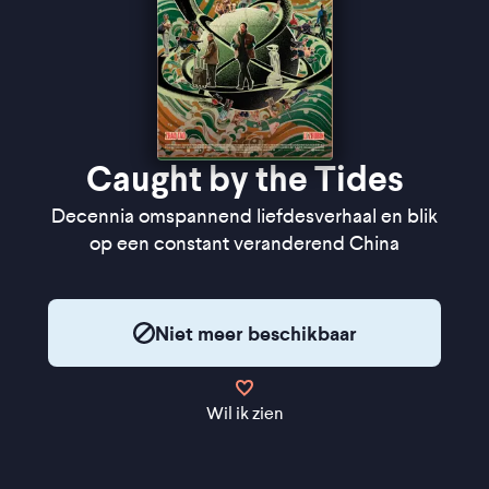
“Eist een volledige overgave aan zijn ritmische
montages” –
de Filmkrant
Caught by the Tides
Decennia omspannend liefdesverhaal en blik
op een constant veranderend China
Niet meer beschikbaar
Wil ik zien