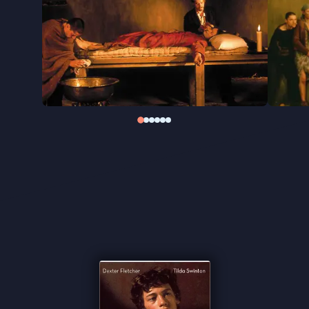
experimentele beeldtaal die zowel fantasierijk als
toegankelijk is. Het resultaat werd zijn grootste
filmsucces en betekende bovendien het
filmdebuut van Tilda Swinton, die daarna
uitgroeide tot zijn vaste muze.
In het kader van de tentoonstelling
Tilda Swinton -
Ongoing
in Eye Filmmuseum, ontdek je op Picl nu
meer
films met Tilda Swinton
.
"In de geest van Caravaggio’s melodramatische
werk" ★★★★ VPRO Cinema
"Is en blijft een lust voor het oog" -
de Filmkrant
"Al het drama houdt het filmische stilleven in vurige
beweging" ★★★½
Cinemagazine
"Jarman gaat creatief om met decors, licht en
compositie" -
InDeBioscoop