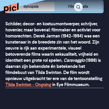
Synopsis
Film Details
Schilder, decor- en kostuumontwerper, schrijver,
hovenier, maar bovenal: filmmaker en activist voor
homorechten. Derek Jarman (1942–1994) was een
kunstenaar in de breedste zin van het woord. Zijn
oeuvre is rijk aan experimentele, visueel
betoverende films waarin seksualiteit, vrijheid en
identiteit een grote rol spelen.
Caravaggio
(1986) is
daarvan zijn bekendste én betekende het
filmdebuut van Tilda Swinton. De film wordt
opnieuw uitgebracht ter ere van de tentoonstelling
Tilda Swinton - Ongoing
in Eye Filmmuseum.
“
De geboorte van Tilda 
Swinton als filmster
”