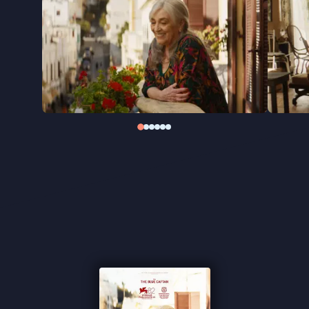
te krijgen, met onverwachte gevolgen voor haar
leven.
De Marokkaanse regisseur Maryam Touzani richt
haar blik opnieuw op menselijkheid en warmte,
zoals ze eerder deed in het internationaal geprezen
The Blue Caftan
. Ook
Calle Málaga
raakt die
gevoelige snaar: de film, gedragen door een sterke
hoofdrol van Carmen Maura, won de Publieksprijs
op het filmfestival van Venetië.
"De film weigert om zich te laten knechten door
afgedwongen oplossingen" ★★★★ de Volkskrant
"Het doet goed om Carmen Maura weer op het
witte doek te zien stralen" ★★★★
InDeBioscoop
"Touzani weigert om in een voor de hand liggend
slachtofferdrama te vervallen" ★★★
VPRO Cinema