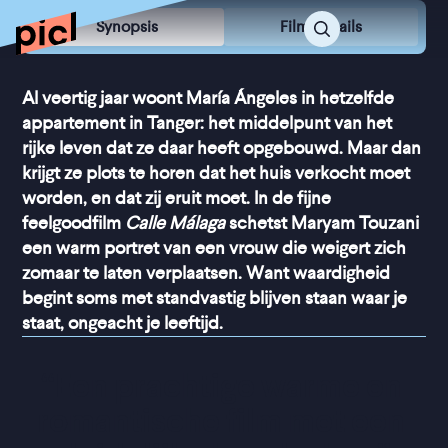
Synopsis
Film Details
Al veertig jaar woont María Ángeles in hetzelfde
appartement in Tanger: het middelpunt van het
rijke leven dat ze daar heeft opgebouwd. Maar dan
krijgt ze plots te horen dat het huis verkocht moet
worden, en dat zij eruit moet. In de fijne
feelgoodfilm
Calle Málaga
schetst Maryam Touzani
een warm portret van een vrouw die weigert zich
zomaar te laten verplaatsen. Want waardigheid
begint soms met standvastig blijven staan waar je
staat, ongeacht je leeftijd.
“
Een prachtige warme en 
romantische film met een 