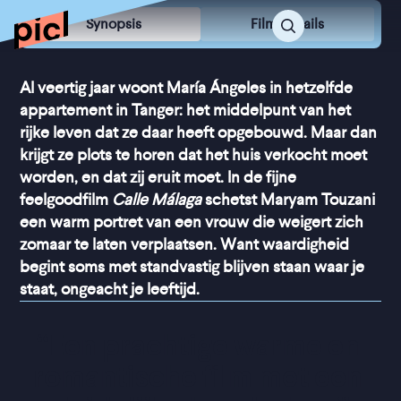
Synopsis
Film Details
Al veertig jaar woont María Ángeles in hetzelfde
appartement in Tanger: het middelpunt van het
rijke leven dat ze daar heeft opgebouwd. Maar dan
krijgt ze plots te horen dat het huis verkocht moet
worden, en dat zij eruit moet. In de fijne
feelgoodfilm
Calle Málaga
schetst Maryam Touzani
een warm portret van een vrouw die weigert zich
zomaar te laten verplaatsen. Want waardigheid
begint soms met standvastig blijven staan waar je
staat, ongeacht je leeftijd.
“
Een prachtige warme en 
romantische film met een 