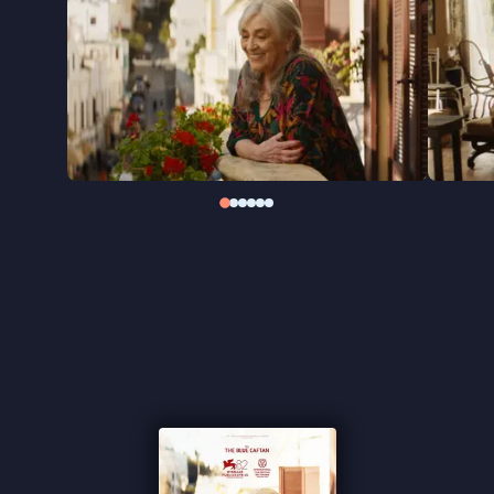
te krijgen, met onverwachte gevolgen voor haar
leven.
De Marokkaanse regisseur Maryam Touzani richt
haar blik opnieuw op menselijkheid en warmte,
zoals ze eerder deed in het internationaal geprezen
The Blue Caftan
. Ook
Calle Málaga
raakt die
gevoelige snaar: de film, gedragen door een sterke
hoofdrol van Carmen Maura, won de Publieksprijs
op het filmfestival van Venetië.
"De film weigert om zich te laten knechten door
afgedwongen oplossingen" ★★★★ de Volkskrant
"Het doet goed om Carmen Maura weer op het
witte doek te zien stralen" ★★★★
InDeBioscoop
"Touzani weigert om in een voor de hand liggend
slachtofferdrama te vervallen" ★★★
VPRO Cinema