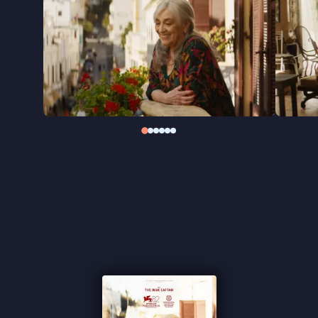
te krijgen, met onverwachte gevolgen voor haar
leven.
De Marokkaanse regisseur Maryam Touzani richt
haar blik opnieuw op menselijkheid en warmte,
zoals ze eerder deed in het internationaal geprezen
The Blue Caftan
. Ook
Calle Málaga
raakt die
gevoelige snaar: de film, gedragen door een sterke
hoofdrol van Carmen Maura, won de Publieksprijs
op het filmfestival van Venetië.
"De film weigert om zich te laten knechten door
afgedwongen oplossingen" ★★★★ de Volkskrant
"Het doet goed om Carmen Maura weer op het
witte doek te zien stralen" ★★★★
InDeBioscoop
"Touzani weigert om in een voor de hand liggend
slachtofferdrama te vervallen" ★★★
VPRO Cinema