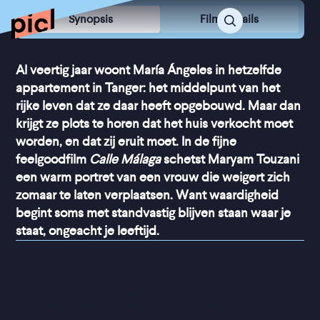
Synopsis
Film Details
Al veertig jaar woont María Ángeles in hetzelfde
appartement in Tanger: het middelpunt van het
rijke leven dat ze daar heeft opgebouwd. Maar dan
krijgt ze plots te horen dat het huis verkocht moet
worden, en dat zij eruit moet. In de fijne
feelgoodfilm
Calle Málaga
schetst Maryam Touzani
een warm portret van een vrouw die weigert zich
zomaar te laten verplaatsen. Want waardigheid
begint soms met standvastig blijven staan waar je
staat, ongeacht je leeftijd.
“
Een prachtige warme en 
romantische film met een 