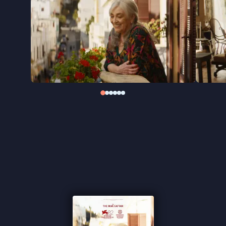
te krijgen, met onverwachte gevolgen voor haar
leven.
De Marokkaanse regisseur Maryam Touzani richt
haar blik opnieuw op menselijkheid en warmte,
zoals ze eerder deed in het internationaal geprezen
The Blue Caftan
. Ook
Calle Málaga
raakt die
gevoelige snaar: de film, gedragen door een sterke
hoofdrol van Carmen Maura, won de Publieksprijs
op het filmfestival van Venetië.
"De film weigert om zich te laten knechten door
afgedwongen oplossingen" ★★★★ de Volkskrant
"Het doet goed om Carmen Maura weer op het
witte doek te zien stralen" ★★★★
InDeBioscoop
"Touzani weigert om in een voor de hand liggend
slachtofferdrama te vervallen" ★★★
VPRO Cinema