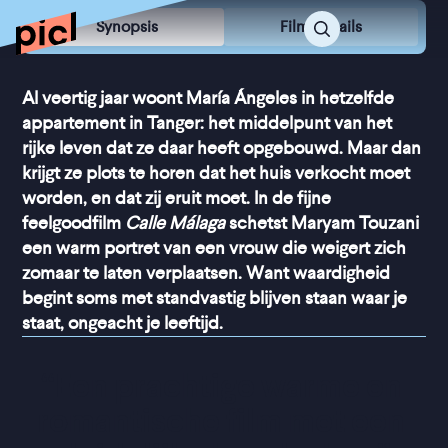
Synopsis
Film Details
Al veertig jaar woont María Ángeles in hetzelfde
appartement in Tanger: het middelpunt van het
rijke leven dat ze daar heeft opgebouwd. Maar dan
krijgt ze plots te horen dat het huis verkocht moet
worden, en dat zij eruit moet. In de fijne
feelgoodfilm
Calle Málaga
schetst Maryam Touzani
een warm portret van een vrouw die weigert zich
zomaar te laten verplaatsen. Want waardigheid
begint soms met standvastig blijven staan waar je
staat, ongeacht je leeftijd.
“
Een prachtige warme en 
romantische film met een 