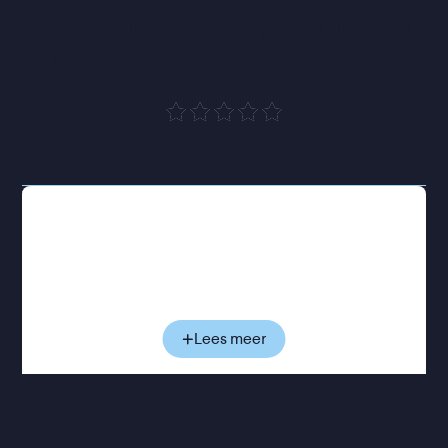
leven, maar slaagt er in om 
over veel meer te gaan
”
Trouw
Vlak voor haar overlijden blikt Faithfull terug op
haar leven en carrière. Aan de hand van
archiefbeelden, gesprekken en muziekfragmenten
zien we haar evolueren van jonge popster in de
jaren zestig tot de rauwe, doorleefde stem achter
het legendarische album Broken English. Als rode
Lees meer
draad loopt de voortdurende strijd tussen haar
eigen verhaal en het publieke beeld dat van haar
werd gemaakt: gevormd door roem, verslaving,
persoonlijke tegenslagen en een roddelpers die