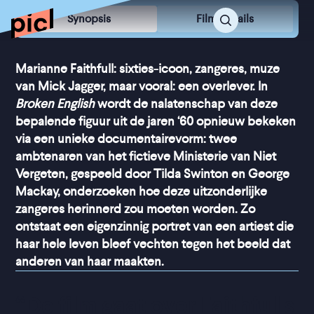
Synopsis
Film Details
Marianne Faithfull: sixties-icoon, zangeres, muze
van Mick Jagger, maar vooral: een overlever. In
Broken English
wordt de nalatenschap van deze
bepalende figuur uit de jaren ‘60 opnieuw bekeken
via een unieke documentairevorm: twee
ambtenaren van het fictieve Ministerie van Niet
Vergeten, gespeeld door Tilda Swinton en George
Mackay, onderzoeken hoe deze uitzonderlijke
zangeres herinnerd zou moeten worden. Zo
ontstaat een eigenzinnig portret van een artiest die
haar hele leven bleef vechten tegen het beeld dat
anderen van haar maakten.
“
De film gaat over Faithfulls 