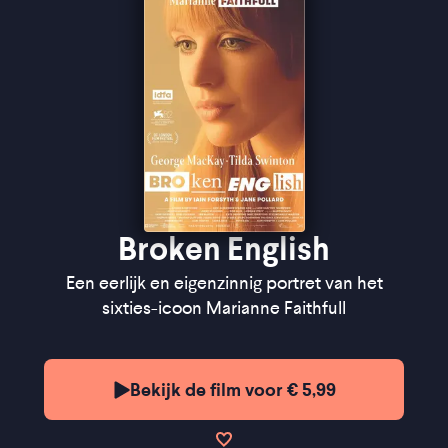
zo'n verfrissende vorm weet te vinden'' ★★★½
Filmtotaal
"The film catches the legend's last glow" ★★★
The
Guardian
Broken English
Een eerlijk en eigenzinnig portret van het
sixties-icoon Marianne Faithfull
Bekijk de film voor € 5,99