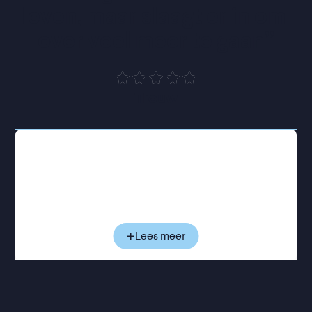
leven, maar slaagt er in om 
over veel meer te gaan
”
Trouw
Vlak voor haar overlijden blikt Faithfull terug op
haar leven en carrière. Aan de hand van
archiefbeelden, gesprekken en muziekfragmenten
zien we haar evolueren van jonge popster in de
jaren zestig tot de rauwe, doorleefde stem achter
het legendarische album Broken English. Als rode
Lees meer
draad loopt de voortdurende strijd tussen haar
eigen verhaal en het publieke beeld dat van haar
werd gemaakt: gevormd door roem, verslaving,
persoonlijke tegenslagen en een roddelpers die