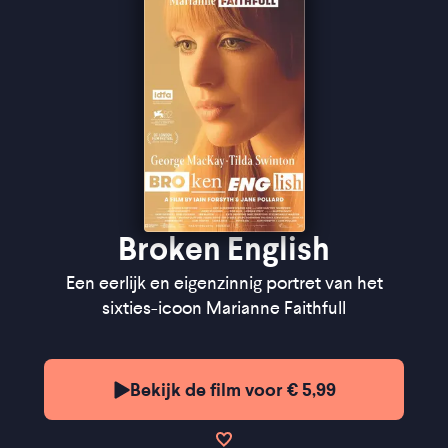
zo'n verfrissende vorm weet te vinden'' ★★★½
Filmtotaal
"The film catches the legend's last glow" ★★★
The
Guardian
Broken English
Een eerlijk en eigenzinnig portret van het
sixties-icoon Marianne Faithfull
Bekijk de film voor € 5,99