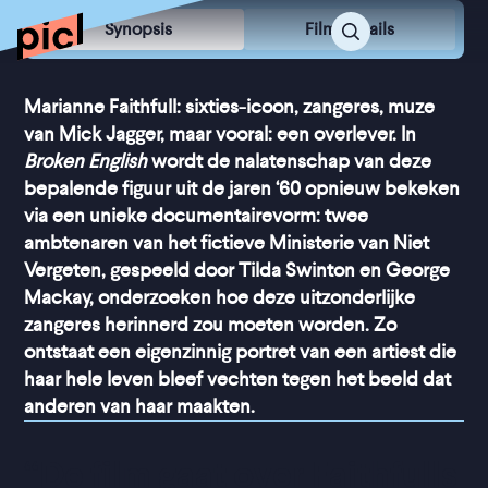
Synopsis
Film Details
Marianne Faithfull: sixties-icoon, zangeres, muze
van Mick Jagger, maar vooral: een overlever. In
Broken English
wordt de nalatenschap van deze
bepalende figuur uit de jaren ‘60 opnieuw bekeken
via een unieke documentairevorm: twee
ambtenaren van het fictieve Ministerie van Niet
Vergeten, gespeeld door Tilda Swinton en George
Mackay, onderzoeken hoe deze uitzonderlijke
zangeres herinnerd zou moeten worden. Zo
ontstaat een eigenzinnig portret van een artiest die
haar hele leven bleef vechten tegen het beeld dat
anderen van haar maakten.
“
De film gaat over Faithfulls 