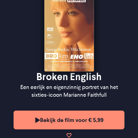
zo'n verfrissende vorm weet te vinden'' ★★★½
Filmtotaal
"The film catches the legend's last glow" ★★★
The
Guardian
Broken English
Een eerlijk en eigenzinnig portret van het
sixties-icoon Marianne Faithfull
Bekijk de film voor € 5,99