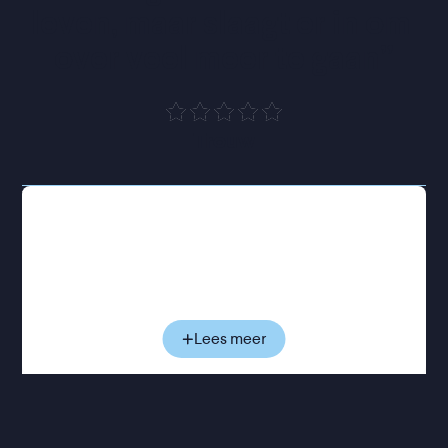
leven, maar slaagt er in om 
over veel meer te gaan
”
Trouw
Vlak voor haar overlijden blikt Faithfull terug op
haar leven en carrière. Aan de hand van
archiefbeelden, gesprekken en muziekfragmenten
zien we haar evolueren van jonge popster in de
jaren zestig tot de rauwe, doorleefde stem achter
het legendarische album Broken English. Als rode
Lees meer
draad loopt de voortdurende strijd tussen haar
eigen verhaal en het publieke beeld dat van haar
werd gemaakt: gevormd door roem, verslaving,
persoonlijke tegenslagen en een roddelpers die