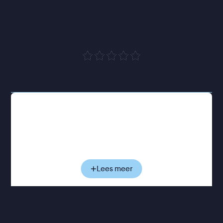
leven, maar slaagt er in om 
over veel meer te gaan
”
Trouw
Vlak voor haar overlijden blikt Faithfull terug op
haar leven en carrière. Aan de hand van
archiefbeelden, gesprekken en muziekfragmenten
zien we haar evolueren van jonge popster in de
jaren zestig tot de rauwe, doorleefde stem achter
het legendarische album Broken English. Als rode
Lees meer
draad loopt de voortdurende strijd tussen haar
eigen verhaal en het publieke beeld dat van haar
werd gemaakt: gevormd door roem, verslaving,
persoonlijke tegenslagen en een roddelpers die