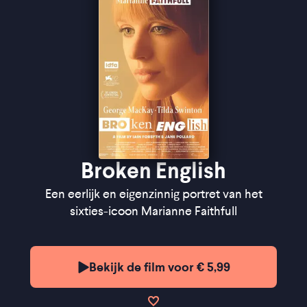
zo'n verfrissende vorm weet te vinden'' ★★★½
Filmtotaal
"The film catches the legend's last glow" ★★★
The
Guardian
Broken English
Een eerlijk en eigenzinnig portret van het
sixties-icoon Marianne Faithfull
Bekijk de film voor € 5,99