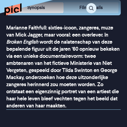
Synopsis
Film Details
Marianne Faithfull: sixties-icoon, zangeres, muze
van Mick Jagger, maar vooral: een overlever. In
Broken English
wordt de nalatenschap van deze
bepalende figuur uit de jaren ‘60 opnieuw bekeken
via een unieke documentairevorm: twee
ambtenaren van het fictieve Ministerie van Niet
Vergeten, gespeeld door Tilda Swinton en George
Mackay, onderzoeken hoe deze uitzonderlijke
zangeres herinnerd zou moeten worden. Zo
ontstaat een eigenzinnig portret van een artiest die
haar hele leven bleef vechten tegen het beeld dat
anderen van haar maakten.
“
De film gaat over Faithfulls 