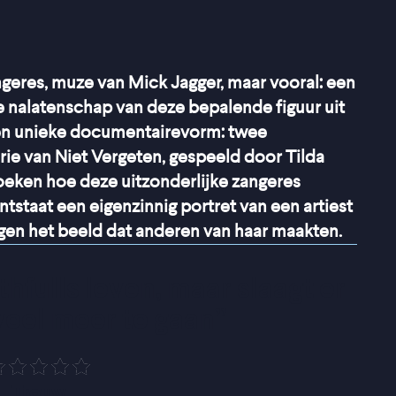
angeres, muze van Mick Jagger, maar vooral: een
 nalatenschap van deze bepalende figuur uit
een unieke documentairevorm: twee
rie van Niet Vergeten, gespeeld door Tilda
eken hoe deze uitzonderlijke zangeres
staat een eigenzinnig portret van een artiest
egen het beeld dat anderen van haar maakten.
thfulls leven, maar slaagt er 
veel meer te gaan
”
Trouw