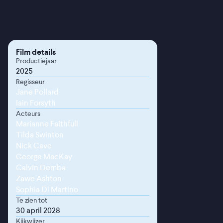
Film details
Productiejaar
2025
Regisseur
Jane Pollard
Iain Forsyth
Acteurs
Marianne Faithfull
Tilda Swinton
Nick Cave
George MacKay
Calvin Demba
Zawe Ashton
Sophia Di Martino
Te zien tot
30 april 2028
Kijkwijzer