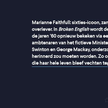
Marianne Faithfull: sixties-icoon, z
overlever. In
Broken English
wordt de
de jaren ‘60 opnieuw bekeken via 
ambtenaren van het fictieve Ministe
Swinton en George Mackay, onderzo
herinnerd zou moeten worden. Zo ont
die haar hele leven bleef vechten t
“
De film gaat over Fai
in om over 