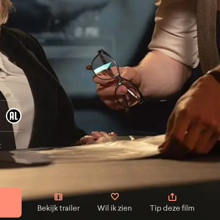
h
t
Bekijk trailer
Wil ik zien
Tip deze film