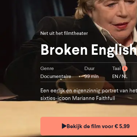
Net uit het filmtheater
Broken Englis
Genre
Duur
Taal
i
Documentaire
99 min
EN / NL
Een eerlijk en eigenzinnig portret van he
sixties-icoon Marianne Faithfull
Bekijk de film voor € 5,99