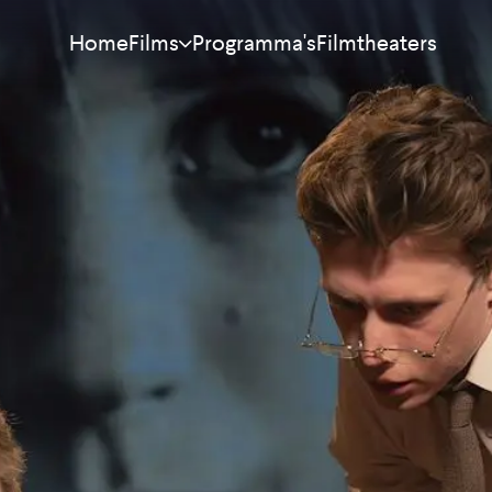
Home
Programma's
Filmtheaters
Films
Meest bekeken
Nieuw
Aanraders
Binnenkort
Alle films