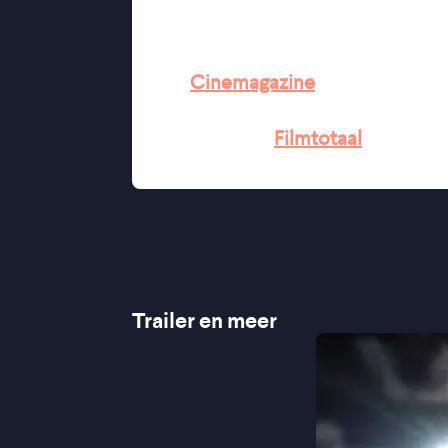
film toch zijn hoofddoel bereikt
"Het respect voor een turbulent en b
★★★
Cinemagazine
''Het bijzonder dat een biografisch
vinden'' ★★★½
Filmtotaal
"The film catches the legend's las
Trailer en meer