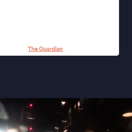
" ★★★★ NRC
ijna voorbij leven sijpelt overal doorheen"
e documentaire zo'n verfrissende vorm weet te
t glow" ★★★
The Guardian