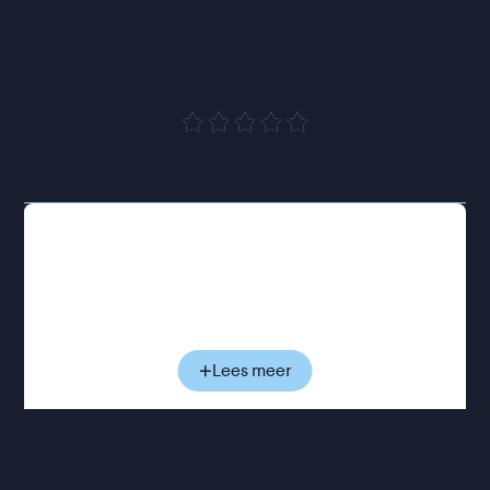
leven, maar slaagt er in om 
over veel meer te gaan
”
Trouw
Vlak voor haar overlijden blikt Faithfull terug op
haar leven en carrière. Aan de hand van
archiefbeelden, gesprekken en muziekfragmenten
zien we haar evolueren van jonge popster in de
jaren zestig tot de rauwe, doorleefde stem achter
het legendarische album Broken English. Als rode
Lees meer
draad loopt de voortdurende strijd tussen haar
eigen verhaal en het publieke beeld dat van haar
werd gemaakt: gevormd door roem, verslaving,
persoonlijke tegenslagen en een roddelpers die