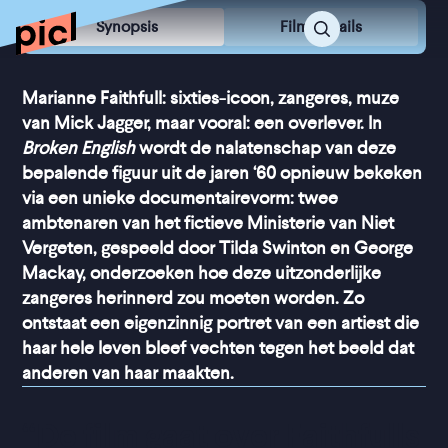
Synopsis
Film Details
Marianne Faithfull: sixties-icoon, zangeres, muze
van Mick Jagger, maar vooral: een overlever. In
Broken English
wordt de nalatenschap van deze
bepalende figuur uit de jaren ‘60 opnieuw bekeken
via een unieke documentairevorm: twee
ambtenaren van het fictieve Ministerie van Niet
Vergeten, gespeeld door Tilda Swinton en George
Mackay, onderzoeken hoe deze uitzonderlijke
zangeres herinnerd zou moeten worden. Zo
ontstaat een eigenzinnig portret van een artiest die
haar hele leven bleef vechten tegen het beeld dat
anderen van haar maakten.
“
De film gaat over Faithfulls 