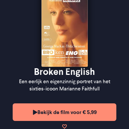
zo'n verfrissende vorm weet te vinden'' ★★★½
Filmtotaal
"The film catches the legend's last glow" ★★★
The
Guardian
Broken English
Een eerlijk en eigenzinnig portret van het
sixties-icoon Marianne Faithfull
Bekijk de film voor € 5,99