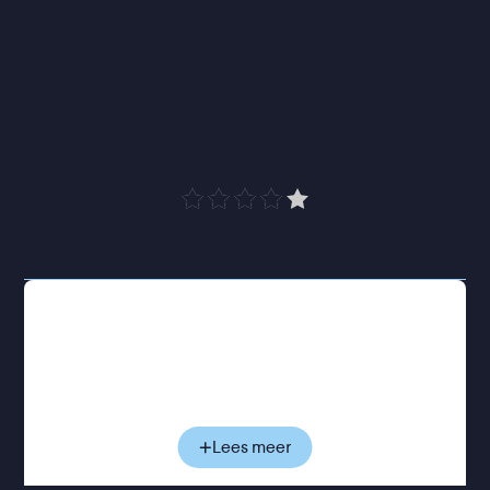
de subtiele details, de 
prachtige lange shots en 
het overtuigende 
acteerwerk
”
VPRO Cinema
Didi krijgt een relatie met Cheung (Lee Kang-
sheng), een charmante maar getrouwde arbeider
wiens familie in Taiwan woont. Wanneer een
tragedie tijdens Chinees Nieuwjaar hun bestaan
ontwricht, ontstaat er een onverwachte band
tussen mensen die ver van huis proberen te
Lees meer
overleven. Zullen de drie hun armoedige maar
vertrouwde bestaan kunnen voortzetten?