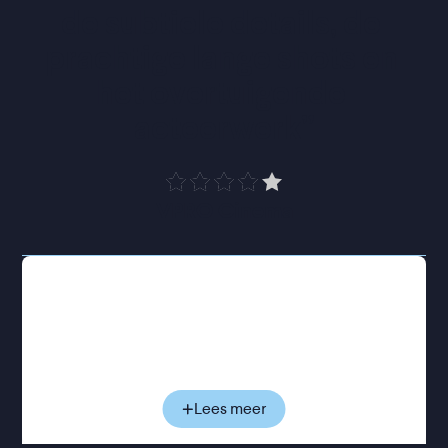
de subtiele details, de 
prachtige lange shots en 
het overtuigende 
acteerwerk
”
VPRO Cinema
Didi krijgt een relatie met Cheung (Lee Kang-
sheng), een charmante maar getrouwde arbeider
wiens familie in Taiwan woont. Wanneer een
tragedie tijdens Chinees Nieuwjaar hun bestaan
ontwricht, ontstaat er een onverwachte band
tussen mensen die ver van huis proberen te
Lees meer
overleven. Zullen de drie hun armoedige maar
vertrouwde bestaan kunnen voortzetten?