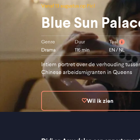
Vanaf 13 augustus op Picl
Blue Sun Palac
Genre
Duur
Taal
i
Drama
116 min
EN / NL
Intiem portret over de verhouding tusse
Chinese arbeidsmigranten in Queens
Wil ik zien