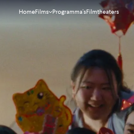
Home
Programma's
Filmtheaters
Films
Meest bekeken
Nieuw
Aanraders
Binnenkort
Alle films