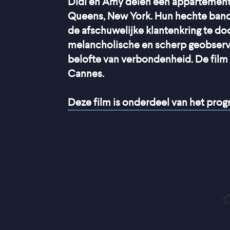
Didi en Amy delen een appartement
Queens, New York. Hun hechte band h
de afschuwelijke klantenkring te do
melancholische en scherp geobserve
belofte van verbondenheid. De film g
Cannes.
Deze film is onderdeel van het pr
“
De schoonheid schuilt
prachtige lange sh
ac
V