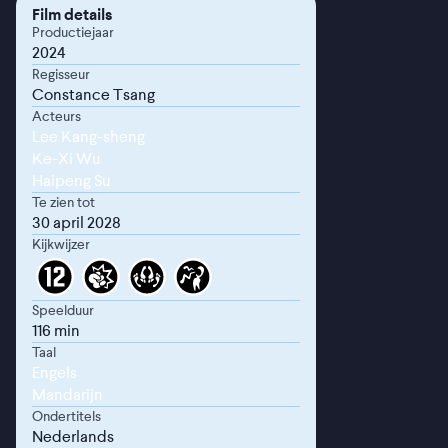
Film details
Productiejaar
2024
Regisseur
Constance Tsang
Acteurs
Lee Kang-sheng
Ke-Xi Wu
Haipeng Su
Te zien tot
30 april 2028
Kijkwijzer
Speelduur
116 min
Taal
Engels
Mandarijn
Ondertitels
Nederlands