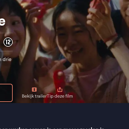
e
n drie
Bekijk trailer
Tip deze film