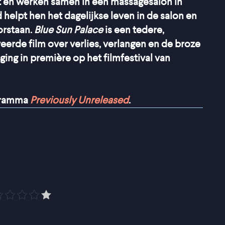
 en werken samen in een massagesalon in
elpt hen het dagelijkse leven in de salon en
orstaan.
Blue Sun Palace
is een tedere,
erde film over verlies, verlangen en de broze
ing in première op het filmfestival van
ogramma
Previously Unreleased
.
 in de subtiele details, de 
ots en het overtuigende 
teerwerk
”
PRO Cinema