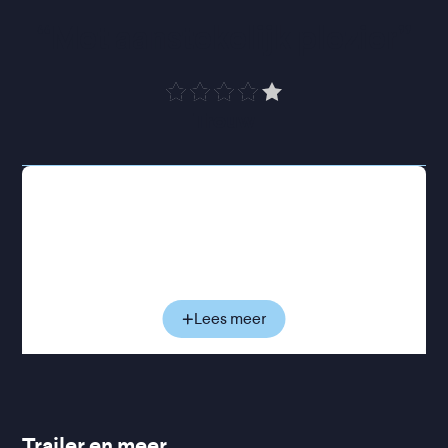
“
Met aanstekelijk plezier
”
Trouw
Batik, Beats & Bumbu
volgt verschillende
kunstenaars die Indonesische invloeden verweven
in hedendaagse kunst, muziek, mode en eten. Zo
vertaalt mode-atelier Guave traditionele batik naar
hedendaagse mode, blaast DJ Sekan Indonesische
popmuziek uit de jaren zeventig en tachtig nieuw
Lees meer
leven in, en experimenteert culinair kunstenaar
Vanja van der Leeden voorbij de bekende rijsttafel
naar andere verhalen en smaken. Zo ontstaat een
rijk en zintuiglijk portret van een generatie die een
gedeeld erfgoed opnieuw vormgeeft.
Trailer en meer