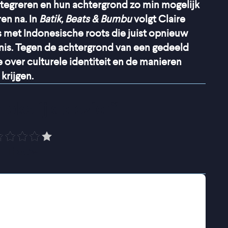
ntegreren en hun achtergrond zo min mogelijk
ren na. In
Batik, Beats & Bumbu
volgt Claire
 met Indonesische roots die juist opnieuw
nis. Tegen de achtergrond van een gedeeld
over culturele identiteit en de manieren
krijgen.
tekelijk plezier
”
Trouw
lende kunstenaars die Indonesische invloeden
iek, mode en eten. Zo vertaalt mode-atelier
ndaagse mode, blaast DJ Sekan Indonesische
tachtig nieuw leven in, en experimenteert