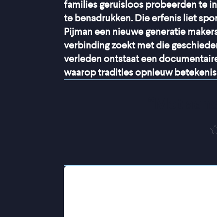
families geruisloos probeerden te i
te benadrukken. Die erfenis liet spo
Pijman een nieuwe generatie makers
verbinding zoekt met die geschiede
verleden ontstaat een documentaire 
waarop tradities opnieuw betekenis 
“
Met aans
Batik, Beats & Bumbu
volgt verschil
verweven in hedendaagse kunst, muz
Guave traditionele batik naar hede
popmuziek uit de jaren zeventig en 