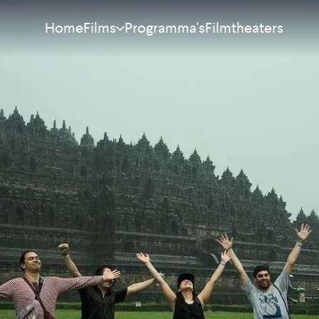
Home
Programma's
Filmtheaters
Films
Meest bekeken
Nieuw
Aanraders
Binnenkort
Alle films