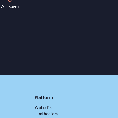
Wil ik zien
Platform
Wat is Picl
Filmtheaters