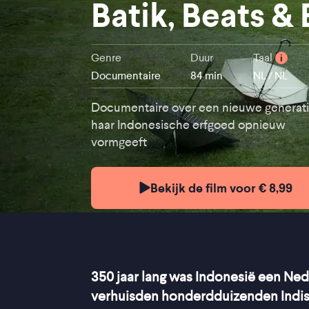
Batik, Beats 
Genre
Duur
Taal
i
Documentaire
84 min
NL / NL
Documentaire over een nieuwe generati
haar Indonesische erfgoed opnieuw
vormgeeft
Bekijk de film voor € 8,99
350 jaar lang was Indonesië een Ned
verhuisden honderdduizenden Indis