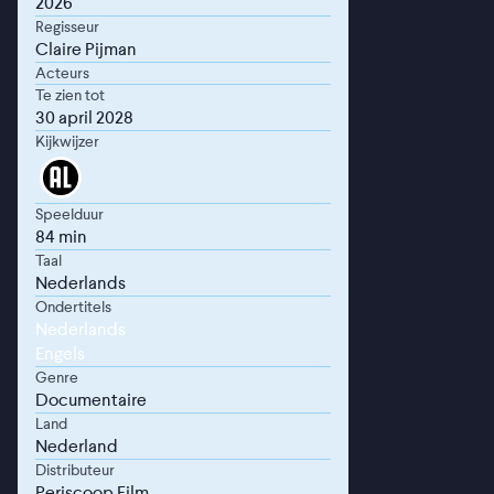
2026
Regisseur
Claire Pijman
Acteurs
Te zien tot
30 april 2028
Kijkwijzer
Speelduur
84 min
Taal
Nederlands
Ondertitels
Nederlands
Engels
Genre
Documentaire
Land
Nederland
Distributeur
Periscoop Film