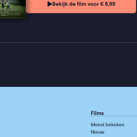
Bekijk de film voor € 8,99
Films
Meest bekeken
Nieuw