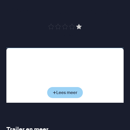
“
Met aanstekelijk plezier
”
Trouw
Batik, Beats & Bumbu
volgt verschillende
kunstenaars die Indonesische invloeden verweven
in hedendaagse kunst, muziek, mode en eten. Zo
vertaalt mode-atelier Guave traditionele batik naar
hedendaagse mode, blaast DJ Sekan Indonesische
popmuziek uit de jaren zeventig en tachtig nieuw
Lees meer
leven in, en experimenteert culinair kunstenaar
Vanja van der Leeden voorbij de bekende rijsttafel
naar andere verhalen en smaken. Zo ontstaat een
rijk en zintuiglijk portret van een generatie die een
gedeeld erfgoed opnieuw vormgeeft.
Trailer en meer