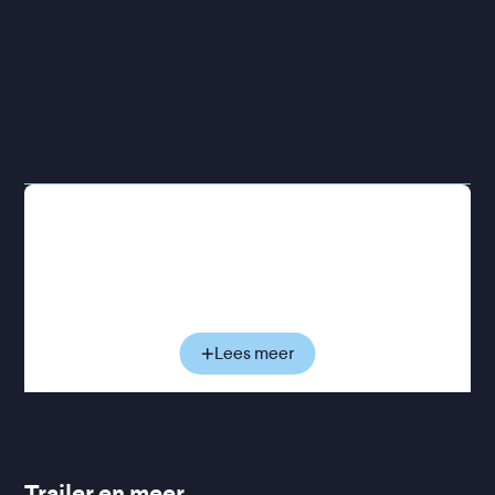
kunstenaars die hij 
portretteert
”
Het Parool
August wilde de oude VOC-route opnieuw varen,
maar dan met een andere inzet: “Niet om te stelen
en te kelen, maar om te spelen en te delen.” Ruim
33 jaar lang woonde en werkte hij op de Azart, dat
vanaf het KNSM-eiland in Amsterdam uitgroeide
tot een begrip in Amsterdam en ver daarbuiten. Als
Lees meer
het noodlot toeslaat, vindt hij voor het schip een
laatste spectaculaire bestemming, waar het
wonderlijke verhaal kan worden voortgezet.
Een waargebeurd, hoopgevend verhaal over
volhouden, het waarmaken van dromen en het
Trailer en meer