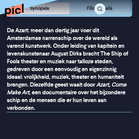
Synopsis
Film Details
De Azart: meer dan dertig jaar voer dit
Amsterdamse narrenschip over de wereld als
varend kunstwerk. Onder leiding van kapitein en
levenskunstenaar August Dirks bracht The Ship of
Fools theater en muziek naar talloze steden,
gedreven door een eenvoudig en eigenzinnig
ideaal: vrolijkheid, muziek, theater en humaniteit
brengen. Diezelfde geest waait door
Azart, Come
Make Art
, een documentaire over het bijzondere
schip en de mensen die er hun leven aan
verbonden.
“
Net zo heerlijk 
weerbarstig als de 