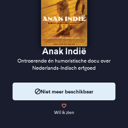
identiteit" ★★★ Trouw
"De grote stilte lijkt eindelijk doorbroken" -
de
Filmkrant
Anak Indië
Ontroerende én humoristische docu over
Nederlands-Indisch erfgoed
Niet meer beschikbaar
Wil ik zien