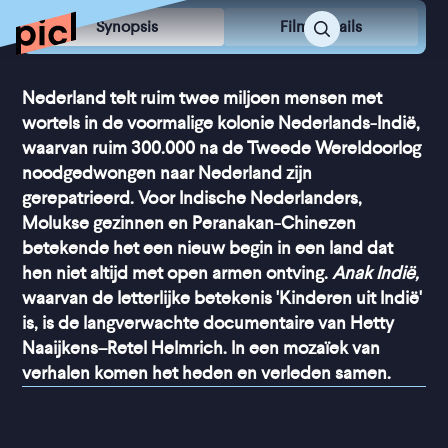
Synopsis
Film Details
Nederland telt ruim twee miljoen mensen met
wortels in de voormalige kolonie Nederlands-Indië,
waarvan ruim 300.000 na de Tweede Wereldoorlog
noodgedwongen naar Nederland zijn
gerepatrieerd. Voor Indische Nederlanders,
Molukse gezinnen en Peranakan-Chinezen
betekende het een nieuw begin in een land dat
hen niet altijd met open armen ontving.
Anak Indië,
waarvan de letterlijke betekenis 'Kinderen uit Indië'
is, is de langverwachte documentaire van Hetty
Naaijkens–Retel Helmrich. In een mozaïek van
verhalen komen het heden en verleden samen.
“
Noodzakelijke film
”