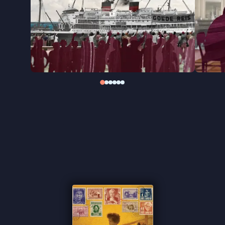
Anak Indië
is het verhaal van de komst van de
Indische Nederlanders, vanuit het perspectief van
de nieuwkomers zelf. Het gaat over een gedeeld
verleden dat nog altijd voelbaar en zichtbaar is in
het Nederland van vandaag. Van de Indische
rijsttafel tot de Nijmeegse Vierdaagse – allemaal
immaterieel erfgoed dat diep is verweven in de
Nederlandse samenleving.
Meer docu's zien? Bekijk onze selectie
documentaires
.
"[Samen met
Tussen wal en schip
] noodzakelijke
films die met veel humor en pijn verzwegen
verhalen vertellen" ★★★★ NRC
"Liefdevol portret dat, terecht trots, de in
bescheidenheid opgebouwde culturele invloed
claimt" ★★★ de Volkskrant
"Inzichtelijke docu over Indo’s, erfgoed en