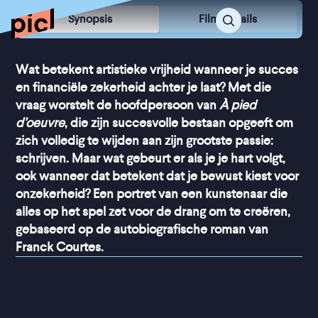
Synopsis
Film Details
Wat betekent artistieke vrijheid wanneer je succes
en financiële zekerheid achter je laat? Met die
vraag worstelt de hoofdpersoon van
À pied
d’oeuvre
, die zijn succesvolle bestaan opgeeft om
zich volledig te wijden aan zijn grootste passie:
schrijven. Maar wat gebeurt er als je je hart volgt,
ook wanneer dat betekent dat je bewust kiest voor
onzekerheid? Een portret van een kunstenaar die
alles op het spel zet voor de drang om te creëren,
gebaseerd op de autobiografische roman van
Franck Courtes.
“
Een scherp observeerde 
film over flexwerk en 