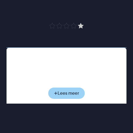
kunstenaarschap
”
NRC
Voor Paul is het duidelijk: er is maar één manier om
trouw te blijven aan zichzelf. Hij kiest voor het
schrijven, en laat zijn succesvolle carrière als
fotograaf achter zich. Maar al snel wordt hij
geconfronteerd met de praktische gevolgen van
die keuze. De verkoop van zijn boeken valt tegen,
Lees meer
zijn financiële situatie wordt steeds nijpender en
de twijfel slaat toe. Om rond te komen neemt hij
allerlei klusjes aan als handyman in Parijs. Een
noodzakelijke keuze die aanvankelijk voelt als een
vernedering, maar langzaam zijn blik op de wereld