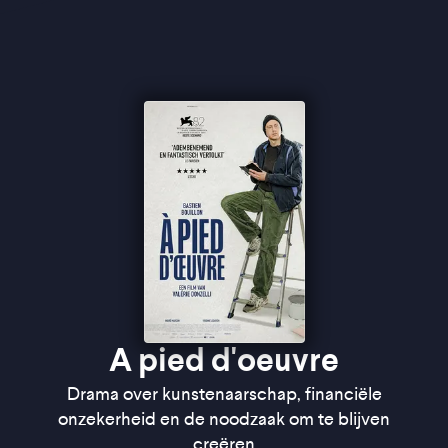
verandert.
Met
À pied d’oeuvre
debuteerde Valérie Donzelli
in de competitie van het Venice Film Festival, waar
de film bekroond werd voor Beste Scenario. Samen
met acteur Bastien Bouillon, die Paul met een stille
vastberadenheid vertolkt, schetst ze een
kwetsbaar portret van een man die koste wat kost
trouw blijft aan zijn kunstenaarschap.
''
Een bescheiden, zachtmoedig en al te menselijk
drama'' ★★★½
Cinemagazine
''Een aangenaam anekdotische vertelstructuur''
★★★ de Volkskrant
''Bastien Bouillon is wonderful'' -
Variety
A pied d'oeuvre
Drama over kunstenaarschap, financiële
onzekerheid en de noodzaak om te blijven
creëren