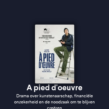
verandert.
Met
À pied d’oeuvre
debuteerde Valérie Donzelli
in de competitie van het Venice Film Festival, waar
de film bekroond werd voor Beste Scenario. Samen
met acteur Bastien Bouillon, die Paul met een stille
vastberadenheid vertolkt, schetst ze een
kwetsbaar portret van een man die koste wat kost
trouw blijft aan zijn kunstenaarschap.
''
Een bescheiden, zachtmoedig en al te menselijk
drama'' ★★★½
Cinemagazine
''Een aangenaam anekdotische vertelstructuur''
★★★ de Volkskrant
''Bastien Bouillon is wonderful'' -
Variety
A pied d'oeuvre
Drama over kunstenaarschap, financiële
onzekerheid en de noodzaak om te blijven
creëren