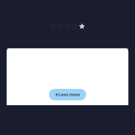
kunstenaarschap
”
NRC
Voor Paul is het duidelijk: er is maar één manier om
trouw te blijven aan zichzelf. Hij kiest voor het
schrijven, en laat zijn succesvolle carrière als
fotograaf achter zich. Maar al snel wordt hij
geconfronteerd met de praktische gevolgen van
die keuze. De verkoop van zijn boeken valt tegen,
Lees meer
zijn financiële situatie wordt steeds nijpender en
de twijfel slaat toe. Om rond te komen neemt hij
allerlei klusjes aan als handyman in Parijs. Een
noodzakelijke keuze die aanvankelijk voelt als een
vernedering, maar langzaam zijn blik op de wereld