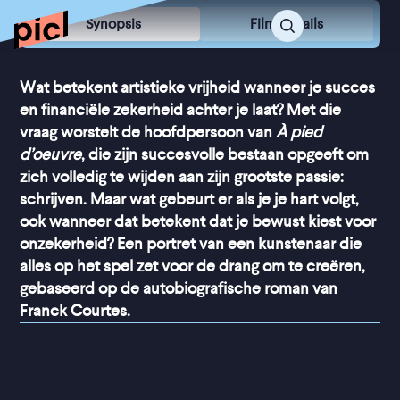
Synopsis
Film Details
Wat betekent artistieke vrijheid wanneer je succes
en financiële zekerheid achter je laat? Met die
vraag worstelt de hoofdpersoon van
À pied
d’oeuvre
, die zijn succesvolle bestaan opgeeft om
zich volledig te wijden aan zijn grootste passie:
schrijven. Maar wat gebeurt er als je je hart volgt,
ook wanneer dat betekent dat je bewust kiest voor
onzekerheid? Een portret van een kunstenaar die
alles op het spel zet voor de drang om te creëren,
gebaseerd op de autobiografische roman van
Franck Courtes.
“
Een scherp observeerde 
film over flexwerk en 