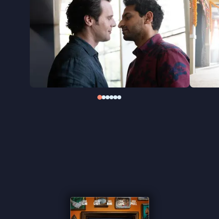
niemand het eens is over wat dat betekent?
A Nice Indian Boy
is een feelgood romcom vol
kleurrijke tradities, grote dromen en de zoektocht
naar een plek waar je écht jezelf mag zijn. Regisseur
Sethi heeft in het echte leven een relatie met
acteur Karan Soni, die Naveen speelt. Theaterster
Jonathan Groff (
Hamilton
) vertolkt de rol van Jay.
Deze publieksfavoriet werd op meerdere
internationale festivals bekroond met de
publieksprijs.
"Doet non-stop grijnzen" ★★★★ Trouw
"Charmant en geloofwaardig" ★★★★ de
Volkskrant
"Tedere, bitterzoete komedie" - Het Parool
"Omarmt de conventies van de romantische
komedie, zonder te vervallen in sleetse
formulefilmerij" -
de Filmkrant