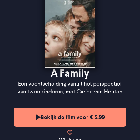
''De keuze om de blik van de kinderen centraal te
stellen werkt optimaal'' ★★★½
FilmTotaal
A Family
Een vechtscheiding vanuit het perspectief
van twee kinderen, met Carice van Houten
Bekijk de film voor € 5,99
Wil ik zien