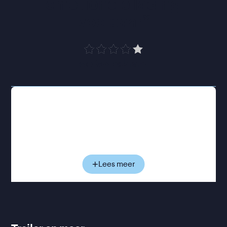
emotionele lading 
voelbaar
”
de Volkskrant
De veertienjarige Eli en zijn oudere zus Nina zijn al
een tijd getuige van het uiteenvallen van het
huwelijk van hun ouders, Jacob en Maria. Terwijl de
ruzies tussen hun ouders voortduren, komen ook Eli
en Nina steeds meer lijnrecht tegenover elkaar te
staan. Wanneer een kinderrechter vraagt bij wie ze
Lees meer
het liefst willen wonen, droomt Eli ervan dat alles
weer wordt zoals vroeger, terwijl Nina juist verlangt
naar autonomie en afstand van het gezin. Een
pijnlijke periode volgt, waarin beide kinderen voor
keuzes komen te staan die eigenlijk niet bij hen