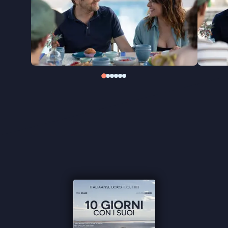
De Luigi speelt de bemoeizuchtige vader Carlo in
een film boordevol herkenbare situaties en
Italiaanse humor.
"Een luchtige versie van vergelijkbare
Hollywoodproducties als ‘Meet the Parents’" ★★★
Cinemagazine
"Ongein geschikt voor het hele gezin" -
de Filmkrant