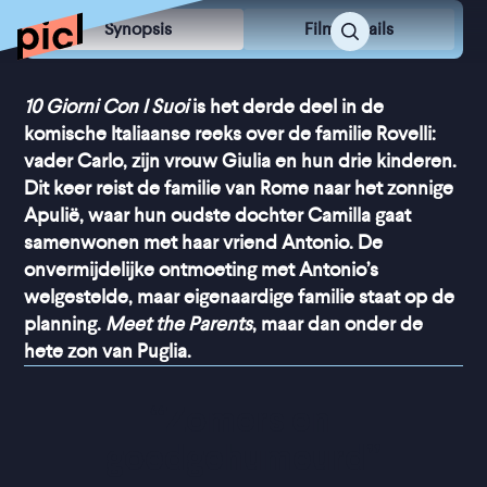
Synopsis
Film Details
10 Giorni Con I Suoi
is het derde deel in de
komische Italiaanse reeks over de familie Rovelli:
vader Carlo, zijn vrouw Giulia en hun drie kinderen.
Dit keer reist de familie van Rome naar het zonnige
Apulië, waar hun oudste dochter Camilla gaat
samenwonen met haar vriend Antonio. De
onvermijdelijke ontmoeting met Antonio’s
welgestelde, maar eigenaardige familie staat op de
planning.
Meet the Parents
, maar dan onder de
hete zon van Puglia.
“
Zomers en 
goedgehumeurd
”