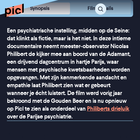
Synopsis
Film Details
Een psychiatrische instelling, midden op de Seine:
dat klinkt als fictie, maar is het niet. In deze intieme
documentaire neemt meester-observator Nicolas
Philibert de kijker mee aan boord van de Adamant,
een drijvend dagcentrum in hartje Parijs, waar
mensen met psychische kwetsbaarheden worden
opgevangen. Met zijn kenmerkende aandacht en
empathie laat Philibert zien wat er gebeurt
wanneer je écht luistert. De film werd vorig jaar
bekroond met de Gouden Beer en is nu opnieuw
op Picl te zien als onderdeel van
Philiberts drieluik
over de Parijse psychiatrie.
“
Poëtisch met geduldig oog 