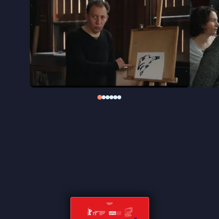
ontvangst nemen van de prijs dat hij had
geprobeerd “het hardnekkige, vaak
discriminerende beeld dat we hebben van ‘gekke’
mensen om te draaien.”
Sur l’Adamant
is het eerste
deel van een drieluik, waartoe ook
Averroès & Rosa
Parks
en
La machine à écrire
behoren. Bekijk het
volledige
Philibert-programma
.
"Zachtaardig portret" ★★★★ Trouw
"Geïnteresseerd in individuen, op een aanstekelijk
open en zachtaardige manier." ★★★★ de
Volkskrant
"Breekt je hart" ★★★★
Cinemagazine