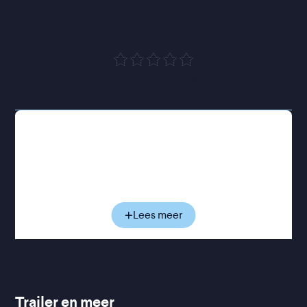
vervreemding
”
VPRO Cinema
Ondanks dat engelen alwetend en onsterfelijk zijn,
is engel Damiel (Bruno Ganz) niet helemaal
gelukkig. Hij verlangt er namelijk naar om als mens
door de stad te struinen, een kopje koffie te
drinken, naar de kapper te gaan, met anderen te
kunnen praten. Hij wil, in zijn eigen woorden,
Lees meer
"twijfelen, niet weten." Wanneer hij op een
gegeven moment een jonge trapeze-artieste
ontdekt die in het circus werkt en warme
gevoelens voor haar begint te koesteren, weet
Damiel het zeker. Hij wil niet langer engel zijn, maar
Trailer en meer