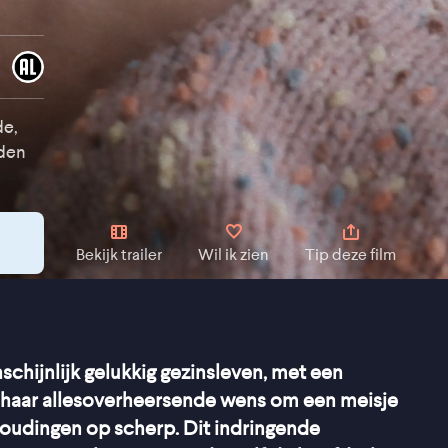
de,
nden
Bekijk trailer
Wil ik zien
Tip deze film
schijnlijk gelukkig gezinsleven, met een
r haar allesoverheersende wens om een meisje
houdingen op scherp. Dit indringende