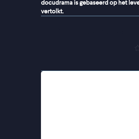
docudrama is gebaseerd op het leve
vertolkt.
“
De slotakte zal 
Jasmine lijkt alles op orde te hebbe
goedlopende kapsalon net buiten Na
wordt ze gekweld door terugkerende
rent. De droom groeit uit tot een ste
op alles om via internationale adopt
haar ijzersterke wil zorgt voor flin
Vittoria
is een rauw, intiem portret 
en die van haar gezin. Het verhaal i