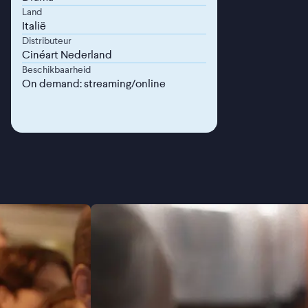
Land
Italië
Distributeur
Cinéart Nederland
Beschikbaarheid
On demand: streaming/online