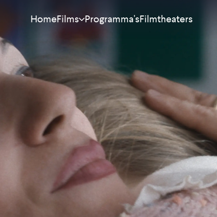
Home
Programma's
Filmtheaters
Films
Meest bekeken
Nieuw
Aanraders
Binnenkort
Alle films