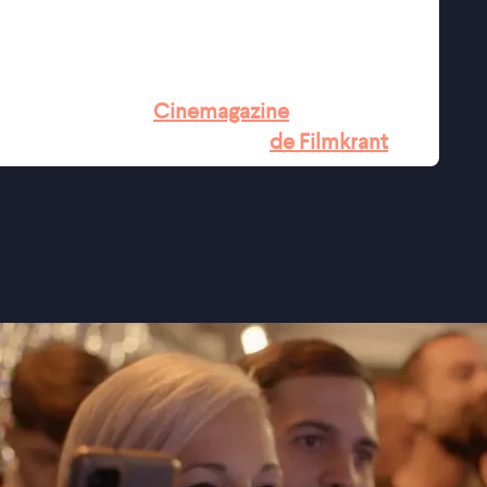
 een zeldzame authenticiteit en emotionele
e eenvoud" ★★★½
Cinemagazine
erhaal in deze tijd vertelt" -
de Filmkrant