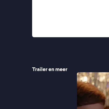
Marilena Amato, wat het docudrama
urgentie geeft.
"Knap docudrama" ★★★★ Trouw
"De kracht zit hem in de oprecht
"Eigenlijk heel mooi dat iemand zo’n v
Trailer en meer