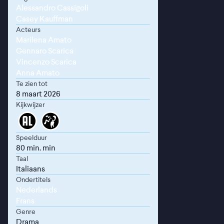
Alessandro Cassigoli
Casey Kauffman
Acteurs
Marilena Amato
Gennaro Scarica
Vincenzo Scarica
Anna Amato
Te zien tot
8 maart 2026
Kijkwijzer
Speelduur
80 min. min
Taal
Italiaans
Ondertitels
Nederlands
Frans
Genre
Drama