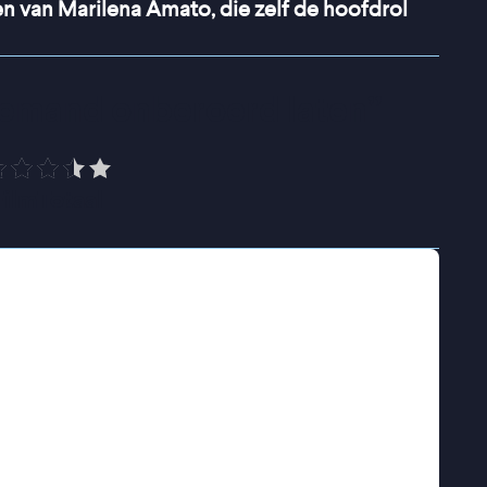
n van Marilena Amato, die zelf de hoofdrol
niemand onberoerd laten
”
FilmTotaal
n: een liefdevolle echtgenoot, drie zonen, een
pels. Maar sinds de dood van haar vader
 dromen over een meisje dat naar haar toe
rke wens: ze wil een dochter. Jasmine zet alles
ie een meisje in haar gezin op te nemen. Maar
k wat spanningen binnen het gezin…
van een vrouw die haar eigen grenzen opzoekt,
s gebaseerd op het leven van hoofdrolspeler