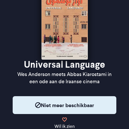
oprecht" -
de Filmkrant
"Undeniably original" - Variety
"Satirical and surrealist comedy" - The New York
Times
Universal Language
Wes Anderson meets Abbas Kiarostami in
een ode aan de Iraanse cinema
Niet meer beschikbaar
Wil ik zien