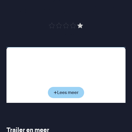
zachtaardigheid viert
”
Trouw
De introverte ambtenaar Matthew verlaat Montreal
voor een bezoek aan zijn zieke moeder in
Winnipeg. Maar komt hij wel aan in de stad die zijn
geboorteplaats is? Want eenmaal daar blijkt
iedereen in de geïsoleerde Canadese metropool
Farsi te spreken. Matthew zelf raakt verzeild in de
Lees meer
zoektocht van twee kinderen naar een bril,
ondertussen leidt gids Massoud een troep
verbijsterde toeristen langs de monumenten en
historische plekken van de stad ‘Winnipeg’.
Universal Language
is de tweede speelfilm van de
Trailer en meer