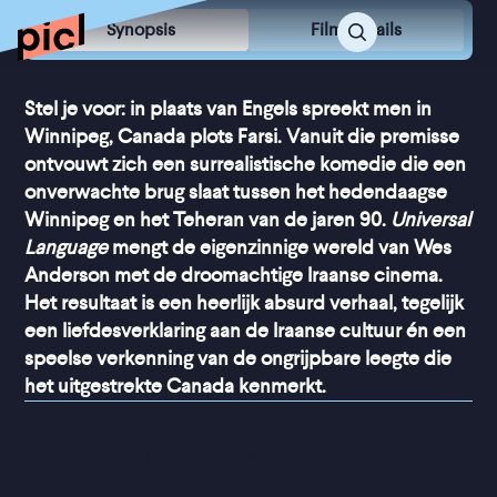
Synopsis
Film Details
Stel je voor: in plaats van Engels spreekt men in
Winnipeg, Canada plots Farsi. Vanuit die premisse
ontvouwt zich een surrealistische komedie die een
onverwachte brug slaat tussen het hedendaagse
Winnipeg en het Teheran van de jaren 90.
Universal
Language
mengt de eigenzinnige wereld van Wes
Anderson met de droomachtige Iraanse cinema.
Het resultaat is een heerlijk absurd verhaal, tegelijk
een liefdesverklaring aan de Iraanse cultuur én een
speelse verkenning van de ongrijpbare leegte die
het uitgestrekte Canada kenmerkt.
“
Film die terloopse 
schoonheid en 