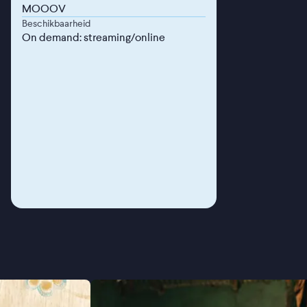
MOOOV
Beschikbaarheid
On demand: streaming/online