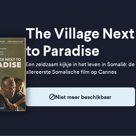
The Village Next
to Paradise
Een zeldzaam kijkje in het leven in Somalië: de
allereerste Somalische film op Cannes
Niet meer beschikbaar