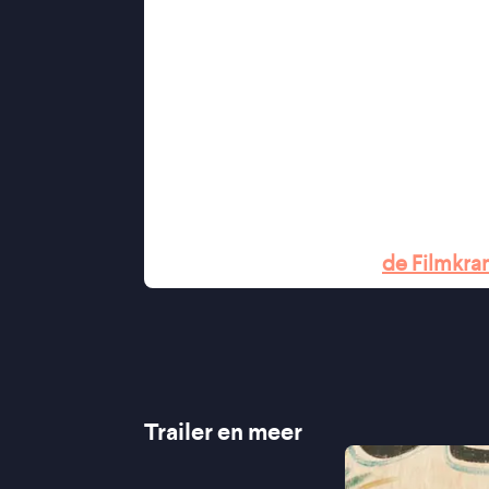
In dit kalme en visueel verbluffen
eigen pad in een wereld die balance
sentiment, maar met een stille intens
iets moois langzaam in zicht. Missch
lijkt.
"Indrukwekkend regiedebuut van Mo 
★★★★ VRPO Cinema
"Toont een beeld van Somalië dat h
"Bitterzoet en hoopvol" -
de Filmkra
Trailer en meer