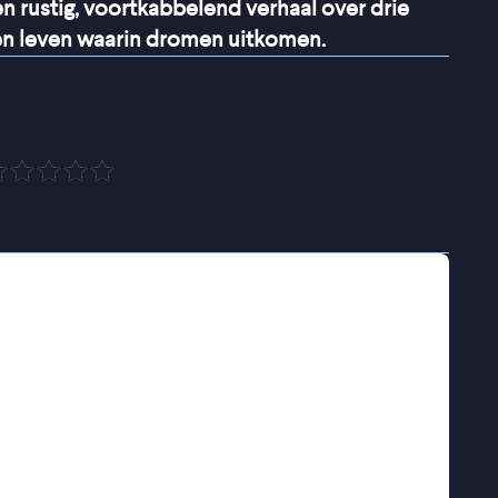
Een rustig, voortkabbelend verhaal over drie
een leven waarin dromen uitkomen.
 en teder verhaal
”
Trouw
ische kust leven Mamargade en zijn zoon
tte stranden, strakblauwe luchten en een traag
he oppervlakte schuilt een constante dreiging:
k moment een dodelijke drone opduiken. Toch
ijke jongetje Cigaal heeft grote dromen en
en die op zijn pad komt. Zijn tante Araweelo,
oestert haar eigen droom: een eigen winkel.
chine voor nodig.