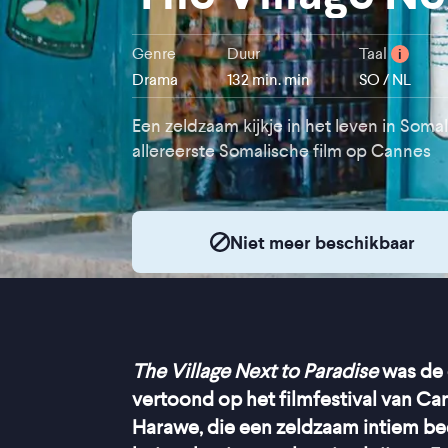
Genre
Duur
Taal
i
Drama
132 min. min
SO / NL
Een zeldzaam kijkje in het leven in Somal
allereerste Somalische film op Cannes
Niet meer beschikbaar
The Village Next to Paradise
was de 
vertoond op het filmfestival van Ca
Harawe, die een zeldzaam intiem be