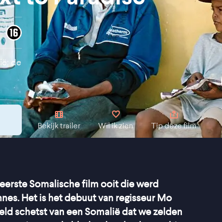
ië: de
Bekijk trailer
Wil ik zien
Tip deze film
eerste Somalische film ooit die werd
nnes. Het is het debuut van regisseur Mo
eld schetst van een Somalië dat we zelden