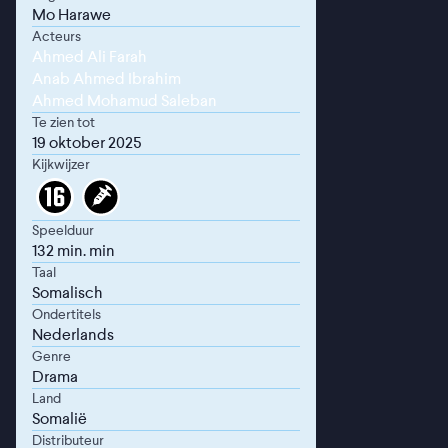
Mo Harawe
Acteurs
Ahmed Ali Farah
Anab Ahmed Ibrahim
Ahmed Mohamud Saleban
Te zien tot
19 oktober 2025
Kijkwijzer
Speelduur
132 min. min
Taal
Somalisch
Ondertitels
Nederlands
Genre
Drama
Land
Somalië
Distributeur