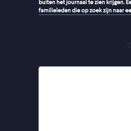
buiten het journaal te zien krijgen. 
familieleden die op zoek zijn naar 
“
Liefdevol
In een afgelegen dorp aan de Somal
Cigaal een vredig bestaan tussen wi
levensritme. Maar onder de idyllisc
door de war on terror kan er op el
blijft de hoop levend. Het fantasier
praat hier het liefst over met iedere
de gescheiden zus van Mamargade, k
Maar daar heeft ze eerst een naaima