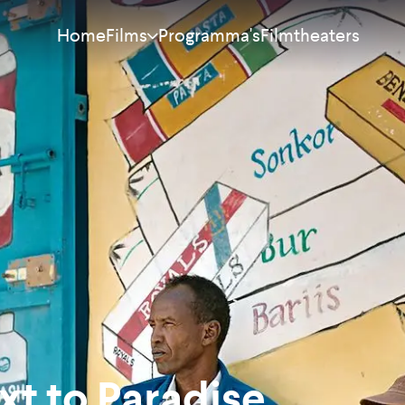
Home
Programma's
Filmtheaters
Films
Meest bekeken
Nieuw
Aanraders
Binnenkort
Alle films
xt to Paradise