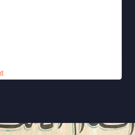
de debuut bewandelen drie personages hun
ert tussen 'droom en drone'. Zonder
iteit, komt er in
The Village Next to Paradise
ien geen paradijs, maar wel iets dat er veel op
Harawe, die het drama klein en subtiel houd"
et nieuws niet kan vangen" ★★★ de Volkskrant
nt