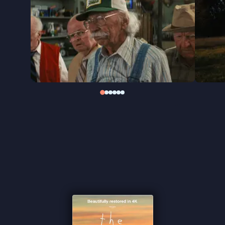
waargebeurd verhaal en wordt over het algemeen
gezien als Lynch’ meest toegankelijke film. Na de
première in Cannes zei Lynch zelf: “Ik denk dat je
kan zeggen dat dit heel iets anders is dan de
dingen die ik hiervoor heb gedaan.”