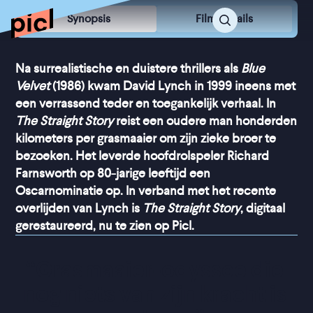
Synopsis
Film Details
Na surrealistische en duistere thrillers als
Blue
Velvet
(1986) kwam David Lynch in 1999 ineens met
een verrassend teder en toegankelijk verhaal. In
The Straight Story
reist een oudere man honderden
kilometers per grasmaaier om zijn zieke broer te
bezoeken. Het leverde hoofdrolspeler Richard
Farnsworth op 80-jarige leeftijd een
Oscarnominatie op. In verband met het recente
overlijden van Lynch is
The Straight Story
, digitaal
gerestaureerd, nu te zien op Picl.
“
Grasmaaier-odyssee die 
nog niets van zijn kracht is 