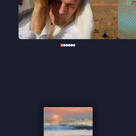
The Coriolis Effect
ging in wereldpremière tijdens
het Movies That Matter Festival in maart 2025.
Naast het visuele smörgåsbord maakt de
betoverende muziek van de gerenommeerde
Kaapverdische componist, Vasco Martins, deze
film tot een denderende ode aan het leven op
aarde.
"Bijzonder fraai gefilmde klimaatdocu" ★★★ de
Volkskrant
"Laat de kijker niet alleen
kijken
, maar ook luisteren
en vooral voelen"
Filmkrant