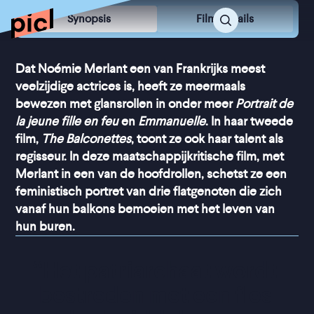
Synopsis
Film Details
Dat Noémie Merlant een van Frankrijks meest
veelzijdige actrices is, heeft ze meermaals
bewezen met glansrollen in onder meer
Portrait de
la jeune fille en feu
en
Emmanuelle
. In haar tweede
film,
The Balconettes
, toont ze ook haar talent als
regisseur. In deze maatschappijkritische film, met
Merlant in een van de hoofdrollen, schetst ze een
feministisch portret van drie flatgenoten die zich
vanaf hun balkons bemoeien met het leven van
hun buren.
“
Het patriarchaat wordt 
bestreden met een fles 