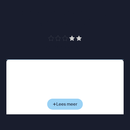
bleekmiddel en een 
elektrische zaag [...], 
vermakelijk
”
de Volkskrant
Het is een snikhete zomer in Marseille, en vanaf
hun balkons in hun gezamenlijke
appartementencomplex fantaseren schrijfster
Nicole, camgirl Ruby en actrice Élise over hun
knappe overbuurman. Op een avond nodigt hij de
dames uit voor een drankje in zijn appartement.
Lees meer
Maar wat een gezellige avond had moeten worden,
loopt gruwelijk uit de hand, met een immens
bloedbad als gevolg.
Het scenario van
The Balconettes
schreef Merlant