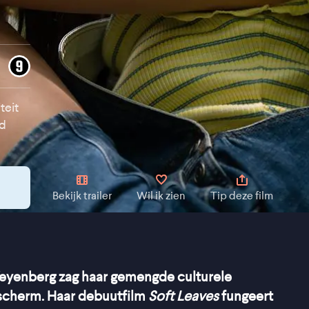
teit
nd
Bekijk trailer
Wil ik zien
Tip deze film
eyenberg zag haar gemengde culturele
e scherm. Haar debuutfilm
Soft Leaves
fungeert