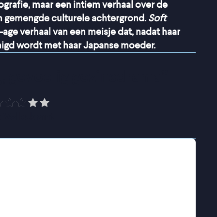
ografie, maar een intiem verhaal over de
en gemengde culturele achtergrond.
Soft
-age verhaal van een meisje dat, nadat haar
enigd wordt met haar Japanse moeder.
, gevoelig gezinsdrama
”
 Volkskrant
en uit elkaar toen ze nog klein was. Haar
een nieuw gezin te beginnen, terwijl Yuna bij
ren later, wanneer haar vader na een ongeluk in
 – dit keer met een halfzus die Yuna nauwelijks
 situatie, maar zodra haar vader tekenen van
onder ogen zien en haar plek vinden in het