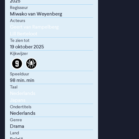
2025
Regisseur
Miwako van Weyenberg
Acteurs
Geert van Rampelberg
Lill Berteloot
Te zien tot
19 oktober 2025
Kijkwijzer
Speelduur
98 min. min
Taal
Nederlands
Japans
Ondertitels
Nederlands
Genre
Drama
Land