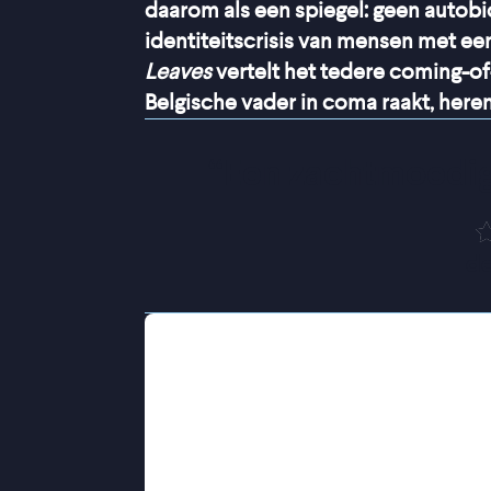
daarom als een spiegel: geen autobi
identiteitscrisis van mensen met e
Leaves
vertelt het tedere coming-of
Belgische vader in coma raakt, her
“
Een zachtmoedig
de
De ouders van de elfjarige Yuna ging
moeder vertrok terug naar Japan om 
haar vader in België achterbleef. Ja
coma raakt, keert haar moeder terug
kent. Yuna worstelt met deze nieuwe
herstel toont, moet ze haar emoties 