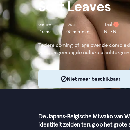
Soft Leaves
Genre
Duur
Taal
i
Drama
98 min. min
NL / NL
Tedere coming-of-age over de complexi
van een gemengde culturele achtergro
Niet meer beschikbaar
De Japans-Belgische Miwako van W
identiteit zelden terug op het grot