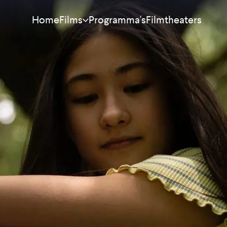
Home
Programma's
Filmtheaters
Films
Meest bekeken
Nieuw
Aanraders
Binnenkort
Alle films