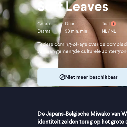
Soft Leaves
Genre
Duur
Taal
i
Drama
98 min. min
NL / NL
Tedere coming-of-age over de complexi
van een gemengde culturele achtergro
Niet meer beschikbaar
De Japans-Belgische Miwako van W
identiteit zelden terug op het grot