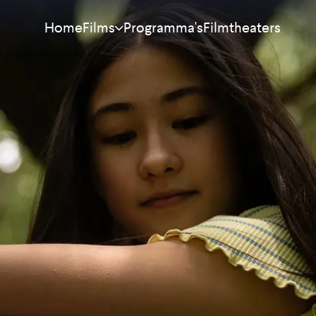
Home
Programma's
Filmtheaters
Films
Meest bekeken
Nieuw
Aanraders
Binnenkort
Alle films