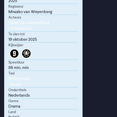
2025
Regisseur
Miwako van Weyenberg
Acteurs
Geert van Rampelberg
Lill Berteloot
Te zien tot
19 oktober 2025
Kijkwijzer
Speelduur
98 min. min
Taal
Nederlands
Japans
Ondertitels
Nederlands
Genre
Drama
Land