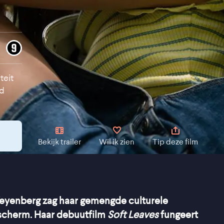
teit
nd
Bekijk trailer
Wil ik zien
Tip deze film
eyenberg zag haar gemengde culturele
e scherm. Haar debuutfilm
Soft Leaves
fungeert