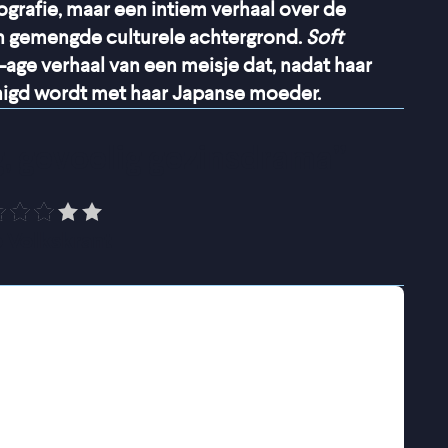
ografie, maar een intiem verhaal over de
en gemengde culturele achtergrond.
Soft
-age verhaal van een meisje dat, nadat haar
enigd wordt met haar Japanse moeder.
, gevoelig gezinsdrama
”
 Volkskrant
en uit elkaar toen ze nog klein was. Haar
een nieuw gezin te beginnen, terwijl Yuna bij
ren later, wanneer haar vader na een ongeluk in
 – dit keer met een halfzus die Yuna nauwelijks
 situatie, maar zodra haar vader tekenen van
onder ogen zien en haar plek vinden in het