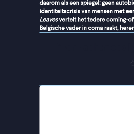
daarom als een spiegel: geen autobi
identiteitscrisis van mensen met e
Leaves
vertelt het tedere coming-of
Belgische vader in coma raakt, her
“
Een zachtmoedig
de
De ouders van de elfjarige Yuna ging
moeder vertrok terug naar Japan om 
haar vader in België achterbleef. Ja
coma raakt, keert haar moeder terug
kent. Yuna worstelt met deze nieuwe
herstel toont, moet ze haar emoties 