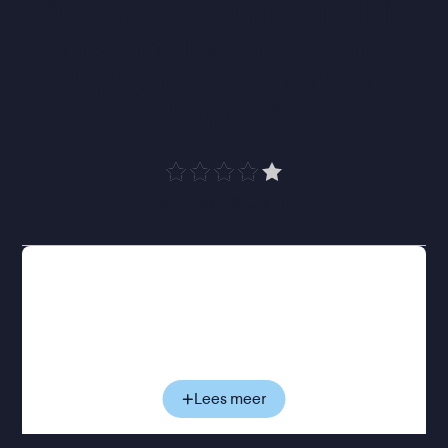
“
Dichterbij kun je niet bij 
de machteloosheid van de 
Palestijnse genocide 
komen
”
de Volkskrant
In april 2024 probeerde de Iraanse filmregisseur
Sepideh Farsi de Gazastrook binnen te komen om
het leven onder Israëlisch beleg vast te leggen.
Maar ze wordt tegengehouden en mag niet de
grens over. Kort daarna komt ze in contact met de
Palestijnse fotojournaliste Fatma Hassona, die in
Lees meer
Gaza-Stad woont. Via videogesprekken ontstaat
een hechte band tussen de twee vrouwen.