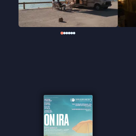
regisseur Enya Baroux droeg de film op aan haar
eigen oma, die de mogelijkheid van een vrijwillig
levenseinde nooit heeft gekregen.
"Feelgoodfilm met het hart op de juiste plek" ★★★
de Volkskrant
"Luchtige roadmovie" -
de Filmkrant