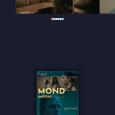
Koerdische regisseur kritiek op patriarchale
structuren met beklemmende thrillerelementen.
Met steun van producent Ulrich Seidl schetst Ayub
een beklemmend portret van vrouwen die
gevangen zitten tussen luxe en onderdrukking.
"Verrassend hoe een vrouwelijke profvechter zich
staande moet houden in het patriarchale Jordanië"
★★★ de Volkskrant
"Een onheilspellend verhaal" ★★★ Trouw
"Stilistisch verzorgd en thematisch interessant"
★★★
Cinemagazine