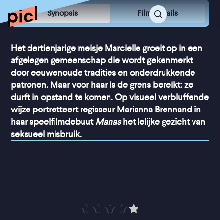
Synopsis
Film Details
Het dertienjarige meisje Marcielle groeit op in een
afgelegen gemeenschap die wordt gekenmerkt
door eeuwenoude tradities en onderdrukkende
patronen. Maar voor haar is de grens bereikt: ze
durft in opstand te komen. Op visueel verbluffende
wijze portretteert regisseur Marianna Brennand in
haar speelfilmdebuut
Manas
het lelijke gezicht van
seksueel misbruik.
“
Subtiel en broeierig 
coming-of-age-drama
”