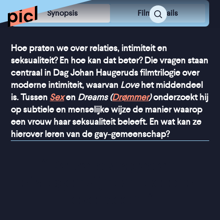
Synopsis
Film Details
Hoe praten we over relaties, intimiteit en
seksualiteit? En hoe kan dat beter? Die vragen staan
centraal in Dag Johan Haugeruds filmtrilogie over
moderne intimiteit, waarvan
Love
het middendeel
is. Tussen
Sex
en
Dreams (
Drømmer
)
onderzoekt hij
op subtiele en menselijke wijze de manier waarop
een vrouw haar seksualiteit beleeft. En wat kan ze
hierover leren van de gay-gemeenschap?
“
De personages en 
dialogen zijn ontroerend 
levensecht
”