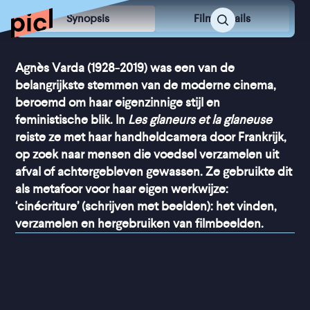
Synopsis
Film Details
Agnès Varda (1928-2019) was een van de
belangrijkste stemmen van de moderne cinema,
beroemd om haar eigenzinnige stijl en
feministische blik. In
Les glaneurs et la glaneuse
reiste ze met haar handheldcamera door Frankrijk,
op zoek naar mensen die voedsel verzamelen uit
afval of achtergebleven gewassen. Ze gebruikte dit
als metafoor voor haar eigen werkwijze:
‘cinécriture’ (schrijven met beelden): het vinden,
verzamelen en hergebruiken van filmbeelden.
“
Een bespiegelende kijk op 
de waarde, en soms 