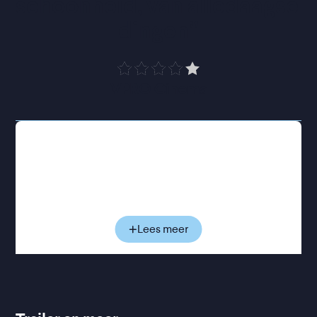
schoonheid, van alledaagse 
dingen
”
VPRO Cinema
Agnès ontmoette allerlei mensen die de oude
traditie van 'het lezen van aren' beoefenen.
Allemaal doen ze dat vanuit hun eigen motivatie.
Sommigen uit pure noodzaak, anderen uit principe,
als manier om verspilling tegen te gaan. Ze
portretteert onder anderen een chef van een
Lees meer
tweesterrenrestaurant, een wijngaard-eigenaar en
een kunstenaar gespecialiseerd in
chronofotografie.
Het veelbekroonde
Les glaneurs et la glaneuse
is
een inventieve combinatie van documentaire en