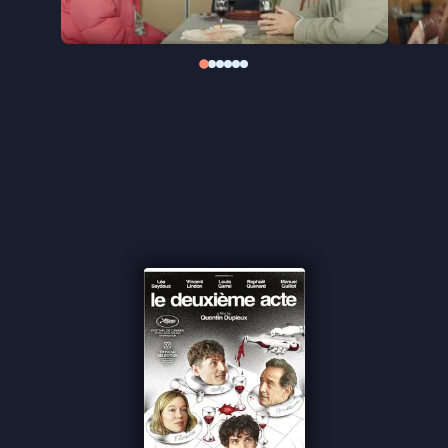
"Van begin tot eind een entertainende, wilde rit die
geen moment verveelt" ★★★★
Cinemagazine
"Eert cinema door er de draak mee te steken"
★★★★ De Morgen
"Compact genoeg om de zaal met een glimlach te
verlaten" ★★★½
FilmTotaal
"Neemt en passant de Franse leutercinema op de
hak" -
de Filmkrant