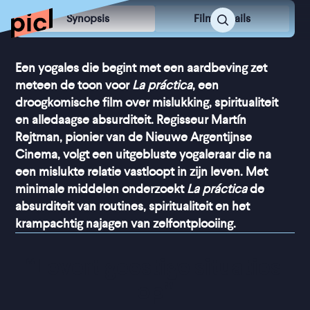
Synopsis
Film Details
Een yogales die begint met een aardbeving zet
meteen de toon voor
La práctica
, een
droogkomische film over mislukking, spiritualiteit
en alledaagse absurditeit. Regisseur Martín
Rejtman, pionier van de Nieuwe Argentijnse
Cinema, volgt een uitgebluste yogaleraar die na
een mislukte relatie vastloopt in zijn leven. Met
minimale middelen onderzoekt
La práctica
de
absurditeit van routines, spiritualiteit en het
krampachtig najagen van zelfontplooiing.
“
Levert geestige situaties 
op
”