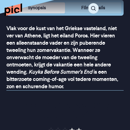
Synopsis
Film Details
Vlak voor de kust van het Griekse vasteland, niet
ver van Athene, ligt het eiland Poros. Hier vieren
een alleenstaande vader en zijn puberende
tweeling hun zomervakantie. Wanneer ze
onverwacht de moeder van de tweeling
ontmoeten, krijgt de vakantie een hele andere
wending.
Kuyka Before Summer’s End
is een
bitterzoete coming-of-age vol tedere momenten,
zon en schurende humor.
“
Even fris als opzichtig 
excentriek
”