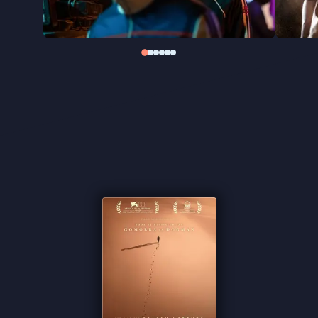
Sarr een verpletterende indruk maakt.
“Aangrijpend Italiaanse drama met uniek Afrikaans
perspectief” ★★★★ VPRO Cinema
“Indringend en meeslepend drama” ★★★★ de
Volkskrant
“Een belangrijke aanvulling” ★★★★ Trouw
"Rauw en bijna documentair van toon"
★★★★
FilmTotaal