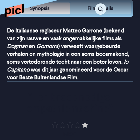
Synopsis
Film Details
De Italiaanse regisseur Matteo Garrone (bekend
van zijn rauwe en vaak ongemakkelijke films als
Dogman
en
Gomorra
) verweeft waargebeurde
verhalen en mythologie in een soms boosmakend,
soms vertederende tocht naar een beter leven.
Io
Capitano
was dit jaar genomineerd voor de Oscar
voor Beste Buitenlandse Film.
“
Een broodnodige 
empathiemachine
”
NRC