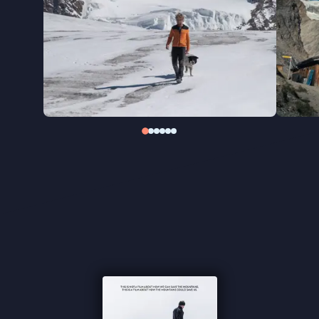
“Monumentale verstilling uit de machtige
berglandschappen” ★★★ de Volkskrant
“Heerlijk wegdromen bij de onverwoestbare pracht
van het berglandschap” ★★★★
FilmTotaal
“Door het prettige, kalme tempo en het gebrek aan
drama is dit de perfecte filmervaring om lekker in
te gaan hangen.” –
de Filmkrant